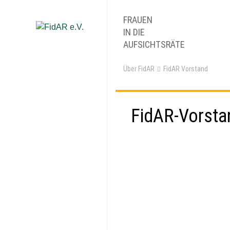
FRAUEN
IN DIE
AUFSICHTSRÄTE
Über FidAR
FidAR Vorstand
FidAR-Vorsta