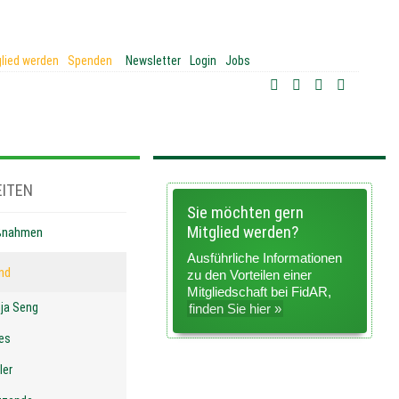
glied werden
Spenden
Newsletter
Login
Jobs
Facebook
Twitter
YouTube
LinkedIn
ITEN
Sie möchten gern
Mitglied werden?
aßnahmen
Ausführliche Informationen
nd
zu den Vorteilen einer
Mitgliedschaft bei FidAR,
nja Seng
finden Sie hier »
es
ler