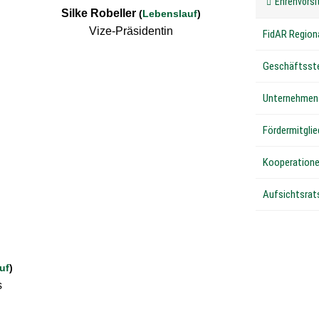
Ehrenvorsi
Silke Robeller
(
Lebenslauf
)
Vize-Präsidentin
FidAR Region
Geschäftsste
Unternehmen
Fördermitgli
Kooperation
Aufsichtsrats
uf
)
s