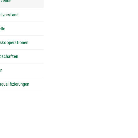
tzende
alvorstand
lle
skooperationen
edschaften
en
qualifizierungen